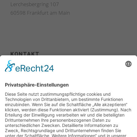
Lerchesbergring 107
60598 Frankfurt am Main
KONTAKT
Tel. +49 (0) 711 400 502-00
Fax +49 (0) 711 400 502-10
info@picture-partners.com