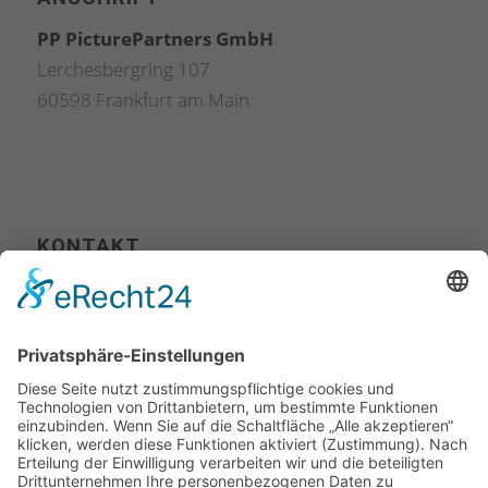
PP PicturePartners GmbH
Lerchesbergring 107
60598 Frankfurt am Main
KONTAKT
Tel. +49 (0) 711 400 502-00
Fax +49 (0) 711 400 502-10
info@picture-partners.com